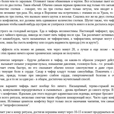
 болен чем-то заразным. Отливают также обиженным и чертям. Все остальные пьют из
рого по два глотка. Таков обычай. Обычно самым первым приколом над только что заех
честве глотков - говорят, что по три глотка пьют только петухи, чем вводят в 
о незнанке три раза. Но, когда в Воронеже мы встретились с этапами из-за Урала, то 
ить по три глотка, что вызвало много шуток и веселья. Сошлись все же на двух глотка
о конфликтов, все должны пить одинаковое количество глотков. Шутят также, что чи
иально чтобы какой-нибудь шустрик не ухитрился глотнуть много и всем досталось поро
трого на голодный желудок. Еда и чифирь несовместимы. Настоящий чифирист, пре
сл чайного прихода, никогда не станет пить чифир после еды. Так различают истинны
т кишкоблудов, часто называемых не чифиристами, а чифирастами, которые могут с
м, лишь бы съесть конфетку или создать видимость прихода (это ж круто!).
 эффекта есть можно не раньше, чем через минут 20, а лучше и еще позже - ч
 этих правил ничего кроме хронических запоров не получится.
рически запрещен - будучи добавлен в чифир, он каким-то образом ускоряет дейс
 вызывает сильное ускорение пульса, повышение давления, головную боль - т.е. резкий 
упает очень быстро, но его смазывает обычно плохое самочувствие и даже страх
и тянущие боли в сердце. Сахар в чифир кладут только самоубийцы. Покончить с
но, правда, только при заведомо слабом сердце, гипертонической болезни и о
чая, да и то не за один раз - в общем, достаточно мучительный способ.
ком варианте чифирь пьют вообще без ничего. Насыщенный, терпко-горький вку
о, конвульсивно передергиваться и съеживаться - дрожь пробивает до самого нутра. 
 с конфетами. Идеально для этого подходят карамельки или леденцы, которые бросают 
и всего ритуала, несколько смягчая таким образом шокирующий вкус. Часто одну кон
ловек. Истинные ценители конфетку берут только после окончания чаепития, тем сам
от "непрофессионалов".
ает уже к концу ритуала, достигая вершины минут через 10-15 и может продержаться не