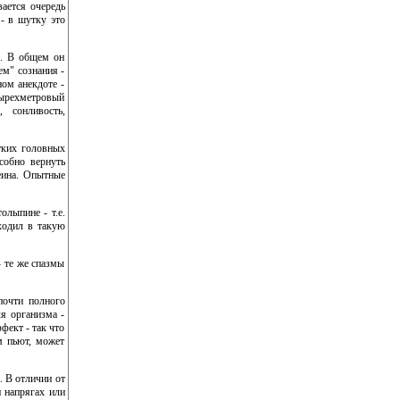
ается очередь
- в шутку это
о. В общем он
ем" сознания -
ном анекдоте -
етырехметровый
 сонливость,
тких головных
собно вернуть
феина. Опытные
олыпине - т.е.
входил в такую
- те же спазмы
почти полного
я организма -
фект - так что
ам пьют, может
. В отличии от
 напрягах или