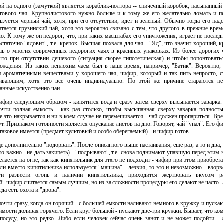
й на одного (замуткой) является кораблик-полтора -- спичечный коробок, насыпанный
тового чая. Крупнолистового нужно больше и к тому же его желательно ломать и пе
ьзуется черный чай, хотя, при его отсутствии, идет и зеленый. Обычно тогда его над
итается грузинский чай, хотя это вероятно связано с тем, что другого в прежние вре
о. К тому же он недорог, что, при таких масштабах его уничтожения, играет не после
статочно "ядовит", т.е. крепок. Высшая похвала для чая - "Яд", что значит хороший, к
шь о многих современных недорогих чаях в красивых упаковках. Из более дорогих 
 что при отсутствии дешевого (ситуация скорее гипотетическая) и чтобы попонтовать
ождения. Из таких неплохим чаем был в наше время, например, "Батик". Вероятно, 
 ароматичными веществами у хорошего чая, чифир, который и так пить непросто, с
кивающим, хотя это все очень индивидуально. По этой же причине стараются не
анные искусственно чаи.
ифир следующим образом - кипятится вода и сразу затем сверху высыпается заварка.
чти полная емкость - как раз столько, чтобы высыпанная сверху заварка полность
е это накрывается и ни в коем случае не перемешивается - чай должен пропариться. Вр
т. Признаком готовности является опускание листов на дно. Говорят, чай "упал". Его ф
 таковое имеется (предмет культовый и особо оберегаемый) - и чифир готов.
 дополнительно "подорвать". После описанного выше настаивания, еще раз, а то и два,
то важно - не дать закипеть) - "подрывают", т.е. снова поднимают упавшую перед этим н
лается на огне, так как кипятильник для этого не подходит - чифир при этом приобрет
ли вместо кипятильника используется "машина" - лезвия, то это и невозможно - взорв
ти развести огонь и наличии кипятильника, приходится жертвовать вкусом ра
" чифир считается самым лучшим, но из-за сложности процедуры его делают не часто. 
гда есть охота и "дрова".
чти сразу, когда он горячий - с большей емкости наливают немного в кружку и пускаю
мости доливая горячего. Если круг большой - пускают две-три кружки. Бывает, что ко
посуду, но это редко. Либо если человек сейчас очень занят и не может подойти - 