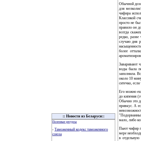
Обычной дозо
для мелколис
чифира испол
Классикой сч
просто не был
правило он до
всегда скаже
редко, разве
случаю дня р
насыщенности
более оттал
ароматизиров
Заваривают ч
воды была по
заполнила. Вс
около 10 мину
ситечко, если
Его можно еще
до кипения (э
Обычно это де
привкус. А ес
невозможнос
"Подорванный
:: Новости из Беларуси::
мало, либо ко
Полезные ресурсы
Пьют чифир по
-
Таможенный кодекс таможенного
мере необходи
союза
в отдельную 