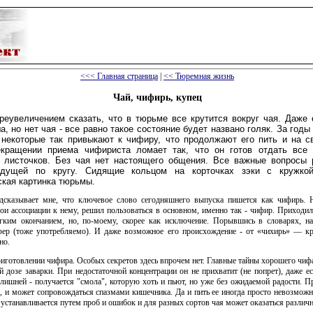
<<<
Главная страница
|
<<
Тюремная жизнь
Чай, чифирь, купец
реувеличением сказать, что в тюрьме все крутится вокруг чая. Даже 
а, но нет чая - все равно такое состояние будет названо голяк. За год
некоторые так привыкают к чифиру, что продолжают его пить и на с
екращении приема чифириста ломает так, что он готов отдать все
 листочков. Без чая нет настоящего общения. Все важные вопросы
идущей по кругу. Сидящие кольцом на корточках зэки с кружко
кая картинка тюрьмы.
дсказывает мне, что ключевое слово сегодняшнего выпуска пишется как чифирь. 
вои ассоциации к нему, решил пользоваться в основном, именно так - чифир. Приходи
гким окончанием, но, по-моему, скорее как исключение. Порывшись в словарях, н
фер (тоже употребляемо). И даже возможное его происхождение - от «чихирь» — кр
но.
риготовлении чифира. Особых секретов здесь впрочем нет. Главные тайны хорошего чи
й дозе заварки. При недостаточной концентрации он не прихватит (не попрет), даже е
злишней - получается "смола", которую хоть и пьют, но уже без ожидаемой радости. П
, и может сопровождаться спазмами кишечника. Да и пить ее иногда просто невозмож
устанавливается путем проб и ошибок и для разных сортов чая может оказаться различн