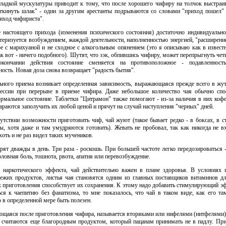
ладкой мускулатуры приводит к тому, что после хорошего чифиру на толчок выстраив
кинуть шлак" - один за другим арестанты подрываются со словами "приход пошел" 
иход чифириста".
 настоящего прихода (изменения психического состояния) достаточно индивидуальн
теризуется возбуждением, жаждой деятельности, наполненностью энергией, "расширени
ое с марихуаной и не сходное с алкогольным опянением (это я описываю как в извест
ак вот - ничего подобного). Шутят, что зэк, обпившись чифиру, может перепрыгнуть ч
кончании действия состояние сменяется на противоположное - подавленность,
ость. Новая доза снова возвращает "радость бытия".
ьного приема возникает определенная зависимость, выражающаяся прежде всего в жу
ессии при перерыве в приеме чифира. Даже небольшое количество чая обычно спо
ормальное состояние. Таблетки "Цитрамон" также помогают - из-за наличия в них ко
араются заполучить их любой ценой и прячут на случай наступления "черных" дней.
утствии возможности приготовить чиф, чай жуют (такое бывает редко - в боксах, в ст
ды, хотя даже и там умудряются готовить). Жевать не пробовал, так как никогда не 
хоть и не раз видел таких мучеников.
ят дважды в день. Три раза - роскошь. При большей частоте легко передозироваться 
ловная боль, тошнота, рвота, апатия или перевозбуждение.
 наркотического эффекта, чай действительно важен в плане здоровья. В условиях 
вежих продуктов, листья чая становятся одним из главных поставщиков витаминов дл
х приготовления способствует их сохранения. К этому надо добавить стимулирующий эф
ься к чаепитию без фанатизма, то мне показалось, что чай в таком виде, как его т
 в определенной мере быть полезен.
ающаяся после приготовления чифира, называется вторяками или нифелями (нитфелями)
и считаются еще благородным продуктом, который пацанам принимать не в падлу. При