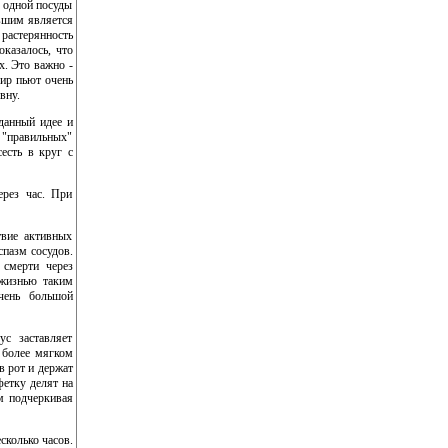
 одной посуды
авшим является
растерянность
оказалось, что
х. Это важно -
фир пьют очень
вну.
данный идее и
х "правильных"
есть в круг с
ерез час. При
твие активных
спазм сосудов.
 смерти через
 жизнью таким
чень большой
с заставляет
В более мягком
в рот и держат
фетку делят на
ым подчеркивая
сколько часов.