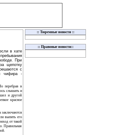
:: Тюремные новости ::
:: Правовые новости::
если в хате
ы пребывания
вободе. При
 за щепотку
 решаются с
й чифира -
Но перебрав в
лось слышать и
ашел и другой
епкое красное
фа заключаются
сли выпить его
риход от такой
но. Правильная
ой.