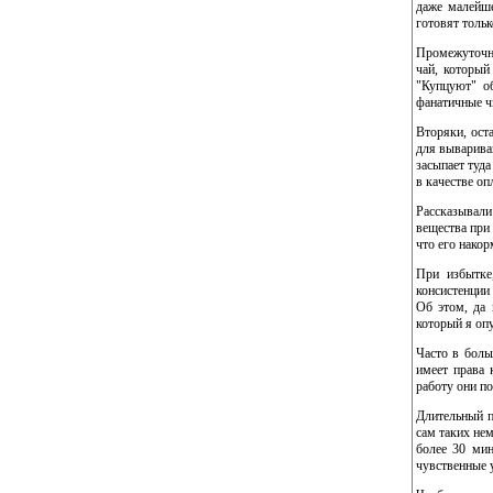
даже малейше
готовят тольк
Промежуточны
чай, который
"Купцуют" об
фанатичные ч
Вторяки, ост
для выварива
засыпает туда
в качестве оп
Рассказывали
вещества при 
что его накор
При избытке
консистенции 
Об этом, да
который я оп
Часто в боль
имеет права 
работу они по
Длительный п
сам таких нем
более 30 мин
чувственные 