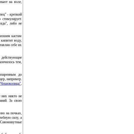
 пьют на воле,
пец" - крепкий
о стимулирует.
яда", либо не
низшим кастам
 кипятит воду,
тавляя себе их
- действующие
кончилось тем,
ыпаренным до
цер, например.
"Чешежопица"
,
е них никто не
аний. За свою
нно на почках,
лебную силу, а
. Сиюминутные