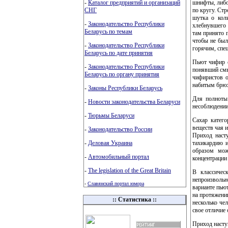
-
Каталог предприятий и организаций
шнифты, либо
СНГ
по кругу. Ст
шутка о коли
-
Законодательство Республики
хлебнувшего п
Беларусь по темам
там принято п
чтобы не был
-
Законодательство Республики
горячим, спец
Беларусь по дате принятия
Пьют чифир с
-
Законодательство Республики
понявший смы
Беларусь по органу принятия
чифиристов о
набитым брюхо
-
Законы Республики Беларусь
Для полноты
-
Новости законодательства Беларуси
несоблюдении
-
Тюрьмы Беларуси
Сахар катего
веществ чая и
-
Законодательство России
Приход наст
-
Деловая Украина
тахикардию 
образом мож
-
Автомобильный портал
концентрации 
-
The legislation of the Great Britain
В классичес
непроизвольн
-
Славянский портал юмора
варианте пьют
на протяжени
:: Статистика ::
несколько че
свое отличие 
Приход наступ