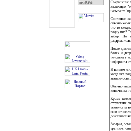
Сокращение г
желающих "от
называют "пр
Состояние же
обычно харак
что-то сходн
водку пил? Т
забор. По о
раздражительн
После длител
болях и депр
человека в н
чифиристы ст
В полном отс
когда нет во
зависимость, 
Обычно чифир
кишечника, го
Кроме такого
отсутствия с
технология и
если относит
действительно
Заварка, ост
третяков, он