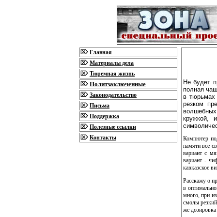
Главная
Материалы дела
Тюремная жизнь
Не будет п
Политзаключенные
полная чаш
Законодательство
в тюрьмах 
резком пр
Письма
волшебных
Поддержка
кружкой, 
символичес
Полезные ссылки
Контакты
Компютер по
памяти все с
вариант с мя
вариант - чи
кавказское ви
Расскажу о п
в оптимально
много, при и
смолы резкий
же дозировка 