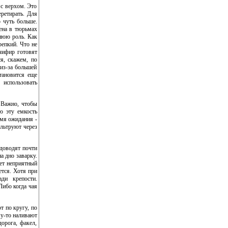
 с верхом. Это
ретирать. Для
о чуть больше.
мена в тюрьмах
днюю роль. Как
репкий. Что не
чифир готовят
ся, скажем, по
из-за большей
тановится еще
 использовать
 Важно, чтобы
ю эту емкость
емя ожидания -
ильтруют через
 доводят почти
а дно заварку.
ает неприятный
ется. Хотя при
ди крепости.
Либо когда чая
т по кругу, по
му-то наливают
дорога, факел,